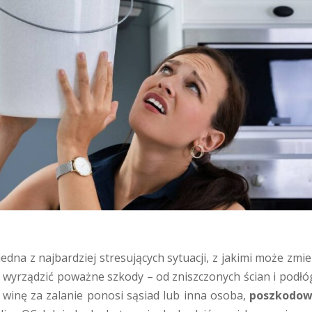
jedna z najbardziej stresujących sytuacji, z jakimi może zmi
fi wyrządzić poważne szkody – od zniszczonych ścian i podłó
i winę za zalanie ponosi sąsiad lub inna osoba,
poszkodow