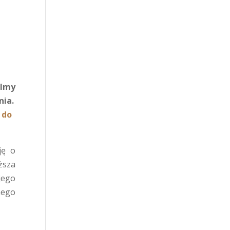
ilmy
ia.
 do
ję o
ższa
jego
nego