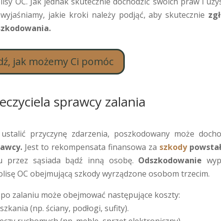
lisy OC. Jak jednak skutecznie dochodzić swoich praw i uzy
yjaśniamy, jakie kroki należy podjąć, aby skutecznie
zgł
szkodowania.
ź, jak możemy Ci pomóc
czyciela sprawcy zalania
ę ustalić przyczynę zdarzenia, poszkodowany może docho
rawcy.
Jest to rekompensata finansowa za
szkody
powsta
u przez sąsiada bądź inną osobę.
Odszkodowanie
wyp
 polisę OC obejmującą szkody wyrządzone osobom trzecim.
po zalaniu może obejmować następujące koszty:
nia (np. ściany, podłogi, sufity).