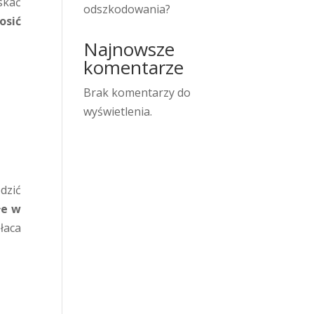
skać
odszkodowania?
osić
Najnowsze
komentarze
Brak komentarzy do
wyświetlenia.
dzić
łe w
łaca