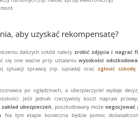
zy ruchomych (np. meble, sprzęt elektroniczny).
emont.
kania, aby uzyskać rekompensatę?
niczeniu dalszych szkód należy
zrobić zdjęcia i nagrać f
ać się one ważne przy ustalaniu
wysokości odszkodowan
j sytuacji sprawcę (np. sąsiada) oraz
zgłosić szkodę
oznawca po oględzinach, a ubezpieczyciel wydaje decyz
sokości. Jeśli jednak rzeczywisty koszt napraw przewy
 zakład ubezpieczeń
, poszkodowany może
negocjować
u
. Na tym etapie konieczna będzie pomoc doświadczo