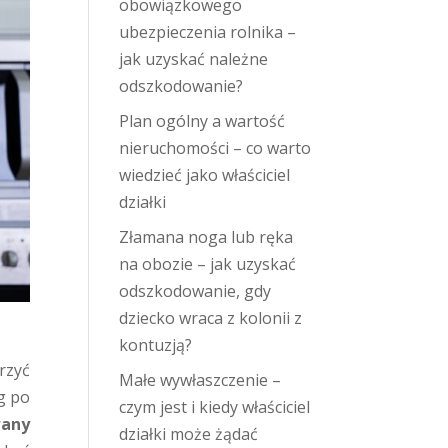
obowiązkowego
ubezpieczenia rolnika –
jak uzyskać należne
odszkodowanie?
Plan ogólny a wartość
nieruchomości – co warto
wiedzieć jako właściciel
działki
Złamana noga lub ręka
na obozie – jak uzyskać
odszkodowanie, gdy
dziecko wraca z kolonii z
kontuzją?
erzyć
Małe wywłaszczenie –
g po
czym jest i kiedy właściciel
any
działki może żądać