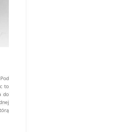
 Pod
ęc to
a do
dnej
tórą