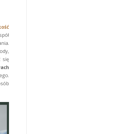
kość
spół
nia.
ody,
 się
ach
ego.
osób