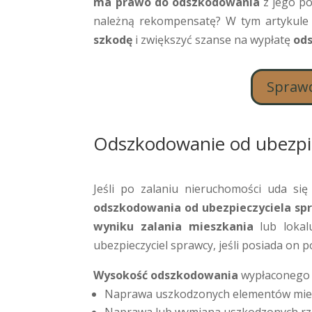
ma prawo do odszkodowania
z jego po
należną rekompensatę? W tym artykule w
szkodę
i zwiększyć szanse na wypłatę
od
Sprawd
Odszkodowanie od ubezpie
Jeśli po zalaniu nieruchomości uda si
odszkodowania od ubezpieczyciela sp
wyniku zalania mieszkania
lub lokal
ubezpieczyciel sprawcy, jeśli posiada on
Wysokość odszkodowania
wypłaconego 
Naprawa uszkodzonych elementów mieszka