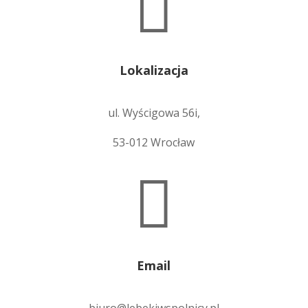

Lokalizacja
ul. Wyścigowa 56i,
53-012 Wrocław

Email
biuro@lebekiwspolnicy.pl