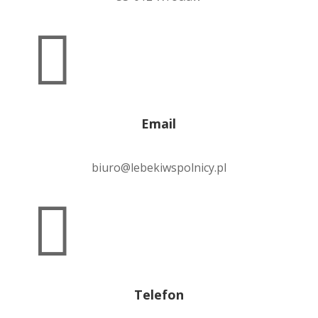

Email
biuro@lebekiwspolnicy.pl

Telefon