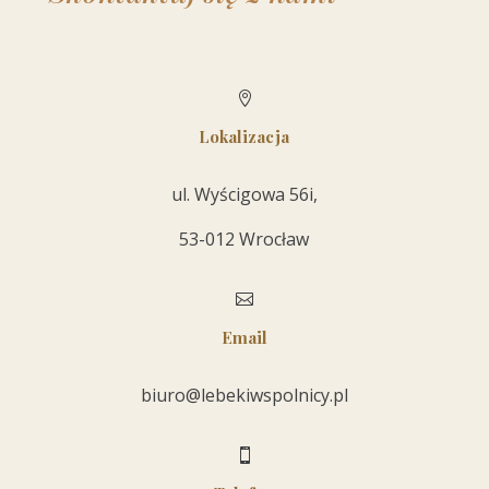

Lokalizacja
ul. Wyścigowa 56i,
53-012 Wrocław

Email
biuro@lebekiwspolnicy.pl
