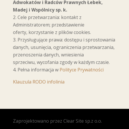
Adwokatów i Radców Prawnych
Łebek,
Madej i Wspólnicy sp. k.
Cele przetwarzania: kontakt z
Administratorem; przedstawienie
oferty, korzystanie z plików cookies.
Przysługujące prawa: dostępu i sprostowania
danych, usunięcia, ograniczenia przetwarzania,
przenoszenia danych, wniesienia
sprzeciwu, wycofania zgody w każdym czasie.
Pełna informacja w
Polityce Prywatności
Klauzula RODO infolinia
Zaprojektowano przez Clear Site sp.z o.o.