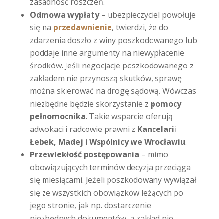
zasadność roszczeń.
Odmowa wypłaty
– ubezpieczyciel powołuje
się na
przedawnienie
, twierdzi, że do
zdarzenia doszło z winy poszkodowanego lub
poddaje inne argumenty na niewypłacenie
środków. Jeśli negocjacje poszkodowanego z
zakładem nie przynoszą skutków, sprawę
można skierować na drogę sądową. Wówczas
niezbędne będzie skorzystanie z
pomocy
pełnomocnika
. Takie wsparcie oferują
adwokaci i radcowie prawni z
Kancelarii
Łebek, Madej i Wspólnicy we Wrocławiu
.
Przewlekłość postępowania
– mimo
obowiązujących terminów decyzja przeciąga
się miesiącami. Jeżeli poszkodowany wywiązał
się ze wszystkich obowiązków leżących po
jego stronie, jak np. dostarczenie
niezbędnych dokumentów, a zakład nie