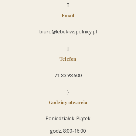

Email
biuro@lebekiwspolnicy.pl

Telefon
71 33 93 600
}
Godziny otwarcia
Poniedziałek-Piątek
godz. 8:00-16:00