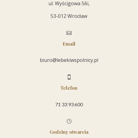
ul. Wyścigowa 56i,
53-012 Wrocław

Email
biuro@lebekiwspolnicy.pl

Telefon
71 33 93 600
}
Godziny otwarcia