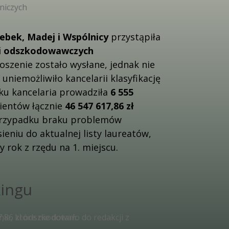
ebek, Madej i Wspólnicy
przystąpiła
ii odszkodowawczych
łoszenie zostało wysłane, jednak nie
 uniemożliwiło kancelarii klasyfikację
ku kancelaria prowadziła
6 555
lientów łącznie
46 547 617,86 zł
przypadku braku problemów
ieniu do aktualnej listy laureatów,
y rok z rzędu na 1. miejscu.
kingu