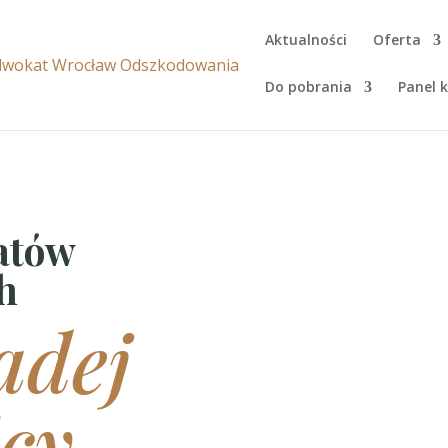
Aktualności
Oferta
Do pobrania
Panel k
atów
h
adej
cy