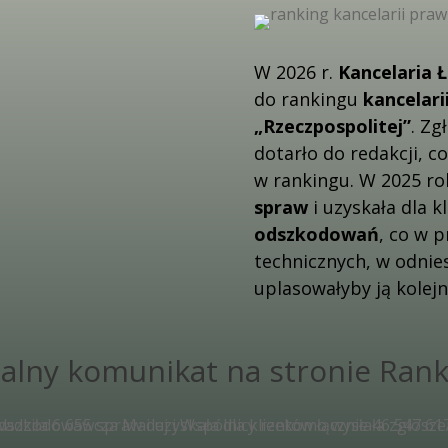
W 2026 r.
Kancelaria Ł
do rankingu
kancelar
„Rzeczpospolitej”
. Zg
dotarło do redakcji, co
w rankingu. W 2025 ro
spraw
i uzyskała dla k
odszkodowań
, co w 
technicznych, w odnies
uplasowałyby ją kolejn
jalny komunikat na stronie Ran