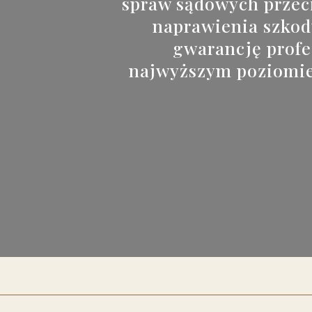
spraw sądowych prze
naprawienia szkody
gwarancję profe
najwyższym poziomie